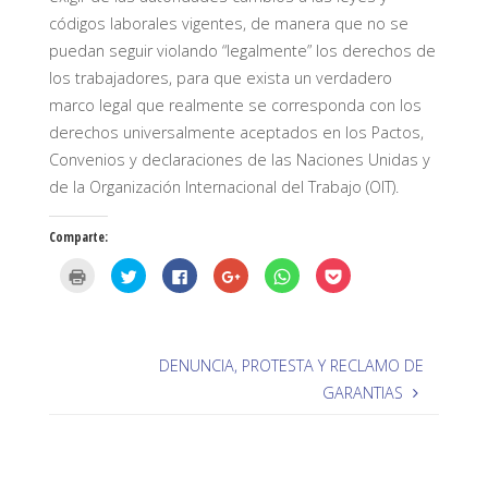
códigos laborales vigentes, de manera que no se
puedan seguir violando “legalmente” los derechos de
los trabajadores, para que exista un verdadero
marco legal que realmente se corresponda con los
derechos universalmente aceptados en los Pactos,
Convenios y declaraciones de las Naciones Unidas y
de la Organización Internacional del Trabajo (OIT).
Comparte:
H
H
H
H
H
H
a
a
a
a
a
a
z
z
z
z
z
z
c
c
c
c
c
c
l
l
l
l
l
l
i
i
i
i
i
i
c
c
c
c
c
c
p
p
p
p
p
p
DENUNCIA, PROTESTA Y RECLAMO DE
a
a
a
a
a
a
r
r
r
r
r
r
GARANTIAS
a
a
a
a
a
a
i
c
c
c
c
c
m
o
o
o
o
o
p
m
m
m
m
m
r
p
p
p
p
p
i
a
a
a
a
a
m
r
r
r
r
r