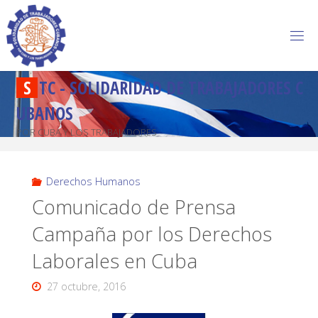
S
T
C
-
S
O
L
I
D
A
R
I
D
A
D
D
E
T
R
A
B
A
J
A
D
O
R
E
S
C
U
B
A
N
O
S
POR CUBA Y LOS TRABAJADORES
Derechos Humanos
Comunicado de Prensa
Campaña por los Derechos
Laborales en Cuba
27 octubre, 2016