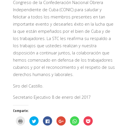
Congreso de la Confederación Nacional Obrera
Independiente de Cuba (CONIC) para saludar y
felicitar a todos los miembros presentes en tan
importante evento y desearles éxito en la lucha que
la que están empeñados por el bien de Cuba y de
los trabajadores. La STC les reafirma su respaldo a
los trabajos que ustedes realizan y nuestra
disposición a continuar juntos, la colaboración que
hemos comenzado en defensa de los trabajadores
cubanos y por el reconocimiento y el respeto de sus
derechos humanos y laborales.
Siro del Castillo.
Secretario Ejecutivo 8 de enero del 2017
Comparte:
H
H
H
H
H
H
a
a
a
a
a
a
z
z
z
z
z
z