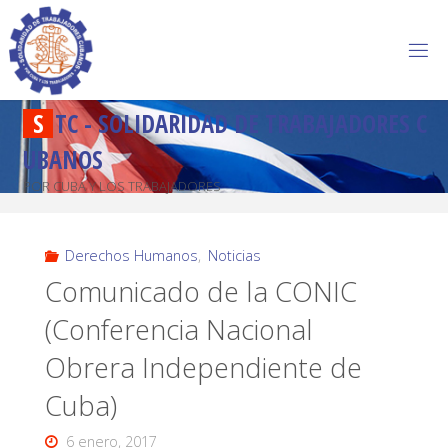
S
T
C
-
S
O
L
I
D
A
R
I
D
A
D
D
E
T
R
A
B
A
J
A
D
O
R
E
S
C
U
B
A
N
O
S
POR CUBA Y LOS TRABAJADORES
Derechos Humanos
,
Noticias
Comunicado de la CONIC
(Conferencia Nacional
Obrera Independiente de
Cuba)
6 enero, 2017