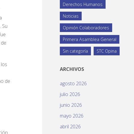
Derechos Humanos
Noticias
a
. Su
Opinión Colaboradores
fue
Primera Asamblea General
 de
Sin categoría
STC Opina
 los
ARCHIVOS
mo de
agosto 2026
julio 2026
junio 2026
mayo 2026
abril 2026
ción