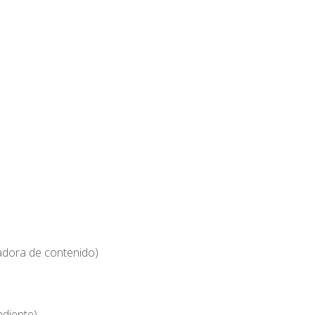
adora de contenido)
)
ndiente)