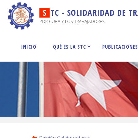
S
T
C
-
S
O
L
I
D
A
R
I
D
A
D
D
E
T
R
POR CUBA Y LOS TRABAJADORES
INICIO
QUÉ ES LA STC
PUBLICACIONE