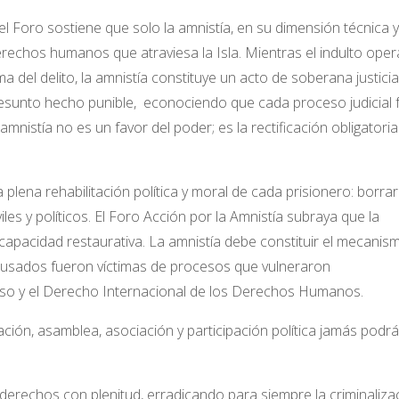
el Foro sostiene que solo la amnistía, en su
dimensión técnica y
e derechos humanos que
atraviesa la Isla. Mientras el indulto oper
ma del
delito, la amnistía constituye un acto de soberana justicia
resunto hecho punible, econociendo que cada proceso judicial 
amnistía no es un favor del poder; es la rectificación
obligatoria
 plena rehabilitación política y moral de cada
prisionero: borrar
les y políticos. El Foro
Acción por la Amnistía subraya que la
 capacidad
restaurativa. La amnistía debe constituir el mecanis
usados fueron víctimas de procesos que vulneraron
so y el Derecho Internacional de los Derechos Humanos.
stación, asamblea, asociación y participación política jamás podrá
s derechos con plenitud, erradicando para siempre la criminaliza