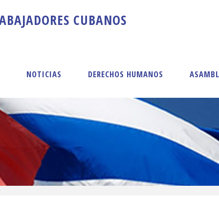
A
B
A
J
A
D
O
R
E
S
C
U
B
A
N
O
S
S
NOTICIAS
DERECHOS HUMANOS
ASAMBL