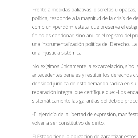
Frente a medidas paliativas, discretas u opacas, 
política, responde a la magnitud de la crisis d
como un «perdón» estatal que preserva el estig
fin no es condonar, sino anular el
registro del p
una
instrumentalización política del Derecho. La 
una injusticia sistémica.
No exigimos únicamente la excarcelación, sino la
antecedentes penales y restituir los derechos civi
densidad jurídica de esta demanda radica en su
reparación integral que certifique que:
-Los enca
sistemáticamente las garantías del
debido proce
-El ejercicio de la libertad de expresión, manife
volver a ser constitutivo de delito.
El Estado tiene la obligación de garantizar esto