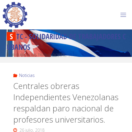
S
T
C
-
S
O
L
I
D
A
R
I
D
A
D
D
E
T
R
A
B
A
J
A
D
O
R
E
S
C
U
B
A
N
O
S
POR CUBA Y LOS TRABAJADORES
Noticias
Centrales obreras
Independientes Venezolanas
respaldan paro nacional de
profesores universitarios.
26 julio, 2018