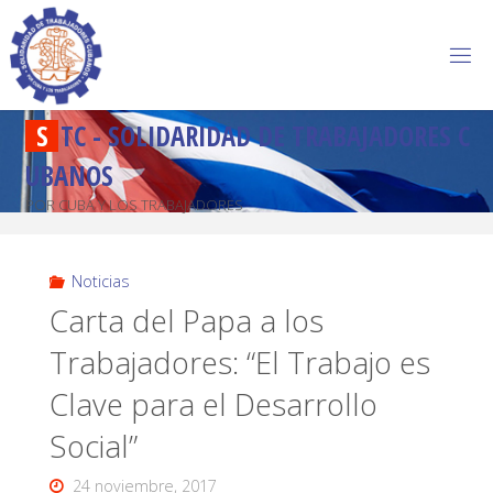
S
T
C
-
S
O
L
I
D
A
R
I
D
A
D
D
E
T
R
A
B
A
J
A
D
O
R
E
S
C
U
B
A
N
O
S
POR CUBA Y LOS TRABAJADORES
Noticias
Carta del Papa a los
Trabajadores: “El Trabajo es
Clave para el Desarrollo
Social”
24 noviembre, 2017