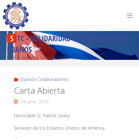
S
T
C
-
S
O
L
I
D
A
R
I
D
A
D
D
E
T
R
A
B
A
J
A
D
O
R
E
S
C
U
B
A
N
O
S
POR CUBA Y LOS TRABAJADORES
Opinión Colaboradores
Carta Abierta
14 junio, 2019
Honorable Sr. Patrick Leahy
Senador de los Estados Unidos de América