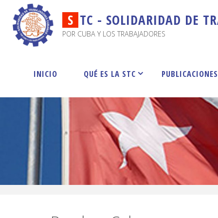
S
T
C
-
S
O
L
I
D
A
R
I
D
A
D
D
E
T
R
POR CUBA Y LOS TRABAJADORES
INICIO
QUÉ ES LA STC
PUBLICACIONE