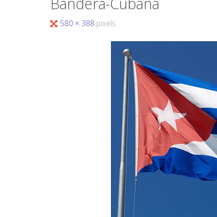
Bandera-Cubana
580 × 388
pixels