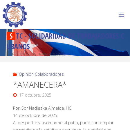
S
T
C
-
S
O
L
I
D
A
R
I
D
A
D
D
E
T
R
A
B
A
J
A
D
O
R
E
S
C
U
B
A
N
O
S
POR CUBA Y LOS TRABAJADORES
Opinión Colaboradores
*AMANECERA*
17 octubre, 2025
Por: Sor Nadieska Almeida, HC
14 de octubre de 2025
Al despertar y asomarme al patio, pude contemplar
en medio de la cotidiana oscuridad, la claridad que