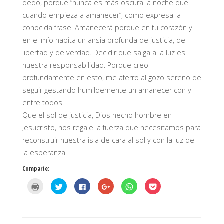
dedo, porque “nunca es más oscura la noche que
cuando empieza a amanecer”, como expresa la
conocida frase. Amanecerá porque en tu corazón y
en el mío habita un ansia profunda de justicia, de
libertad y de verdad. Decidir que salga a la luz es
nuestra responsabilidad. Porque creo
profundamente en esto, me aferro al gozo sereno de
seguir gestando humildemente un amanecer con y
entre todos.
Que el sol de justicia, Dios hecho hombre en
Jesucristo, nos regale la fuerza que necesitamos para
reconstruir nuestra isla de cara al sol y con la luz de
la esperanza.
Comparte:
H
H
H
H
H
H
a
a
a
a
a
a
z
z
z
z
z
z
c
c
c
c
c
c
l
l
l
l
l
l
i
i
i
i
i
i
c
c
c
c
c
c