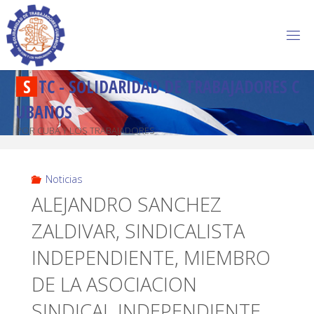
S
T
C
-
S
O
L
I
D
A
R
I
D
A
D
D
E
T
R
A
B
A
J
A
D
O
R
E
S
C
U
B
A
N
O
S
POR CUBA Y LOS TRABAJADORES
Noticias
ALEJANDRO SANCHEZ
ZALDIVAR, SINDICALISTA
INDEPENDIENTE, MIEMBRO
DE LA ASOCIACION
SINDICAL INDEPENDIENTE