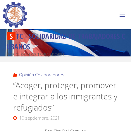
S
T
C
-
S
O
L
I
D
A
R
I
D
A
D
D
E
T
R
A
B
A
J
A
D
O
R
E
S
C
U
B
A
N
O
S
POR CUBA Y LOS TRABAJADORES
Opinión Colaboradores
“Acoger, proteger, promover
e integrar a los inmigrantes y
refugiados”
10 septiembre, 2021