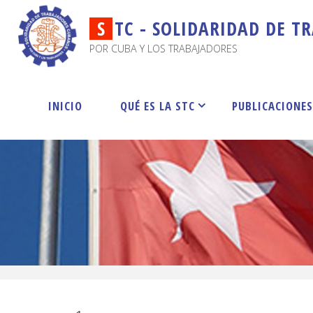
S
T
C
-
S
O
L
I
D
A
R
I
D
A
D
D
E
T
R
POR CUBA Y LOS TRABAJADORES
INICIO
QUÉ ES LA STC
PUBLICACIONE