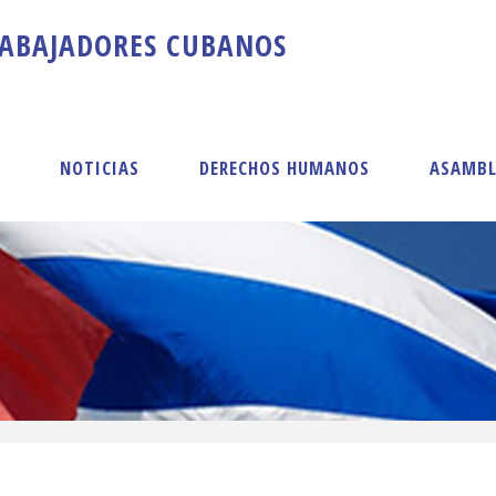
A
B
A
J
A
D
O
R
E
S
C
U
B
A
N
O
S
S
NOTICIAS
DERECHOS HUMANOS
ASAMBL