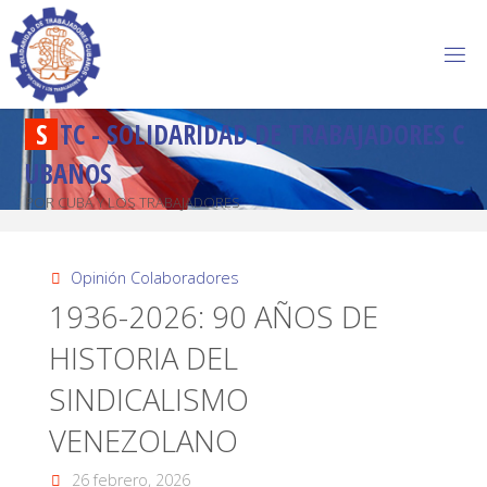
S
T
C
-
S
O
L
I
D
A
R
I
D
A
D
D
E
T
R
A
B
A
J
A
D
O
R
E
S
C
U
B
A
N
O
S
POR CUBA Y LOS TRABAJADORES
Opinión Colaboradores
1936-2026: 90 AÑOS DE
HISTORIA DEL
SINDICALISMO
VENEZOLANO
26 febrero, 2026