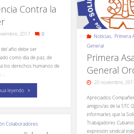
encia Contra la
er
viembre, 2017
0
Noticias
,
Primera 
General
 del año debe ser
Primera As
ado como día de paz, de
 a los derechos humanos de
General Ord
s …
20 noviembre, 201
nua leyendo
Apreciados Compañer
amigos/as de la STC
informarles que la Sol
Trabajadores Cubanos
ón Colaboradores
expresión sindical in