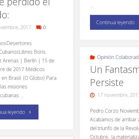
e perdido el
…
o:
Continua leyendo
viembre, 2017
0
osDesertores
ubanosLibres Boris
Opinión Colaborad
 Arenas | Berlín | 15 de
Un Fantas
re de 2017 Médicos
en Brasil. (O Globo) Para
Persiste
las misiones
17 noviembre, 201
 cubanas …
Pedro Corzo Noviemb
nua leyendo
Acabamos de arribar 
del triunfo de la Revo
Octubre, la materializ