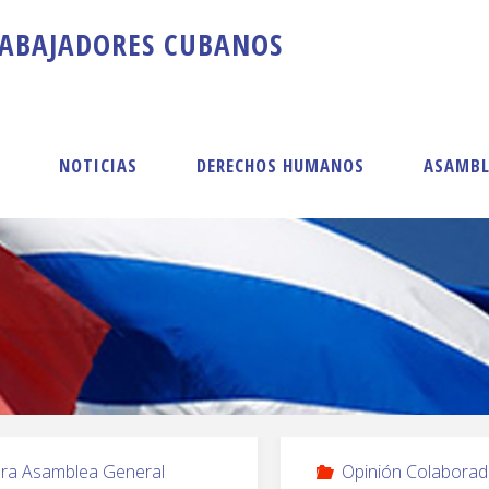
A
B
A
J
A
D
O
R
E
S
C
U
B
A
N
O
S
S
NOTICIAS
DERECHOS HUMANOS
ASAMBL
ra Asamblea General
Opinión Colaborad