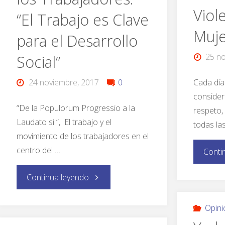
Viol
“El Trabajo es Clave
Muj
para el Desarrollo
25 no
Social”
Cada día
24 noviembre, 2017
0
consider
“De la Populorum Progressio a la
respeto,
Laudato si “, El trabajo y el
todas la
movimiento de los trabajadores en el
centro del …
Conti
Continua leyendo
Opini