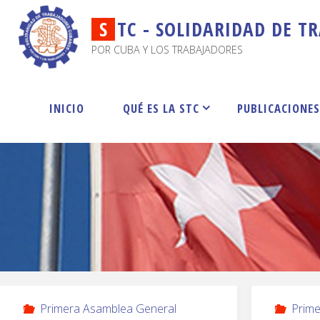
S
T
C
-
S
O
L
I
D
A
R
I
D
A
D
D
E
T
R
POR CUBA Y LOS TRABAJADORES
INICIO
QUÉ ES LA STC
PUBLICACIONE
Primera Asamblea General
Prime