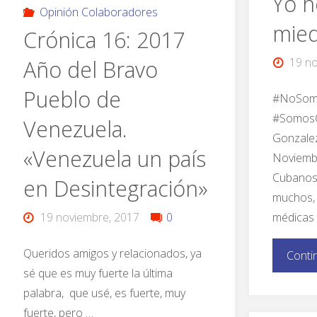
Yo h
Opinión Colaboradores
mied
Crónica 16: 2017
19 no
Año del Bravo
Pueblo de
#NoSom
#SomosC
Venezuela.
Gonzalez
«Venezuela un país
Noviemb
Cubanos 
en Desintegración»
muchos, 
médicas
19 noviembre, 2017
0
Queridos amigos y relacionados, ya
Conti
sé que es muy fuerte la última
palabra, que usé, es fuerte, muy
fuerte, pero …