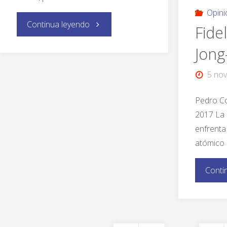
Opini
Continua leyendo
Fide
Jong
5 nov
Pedro Co
2017 La 
enfrenta
atómico 
Conti