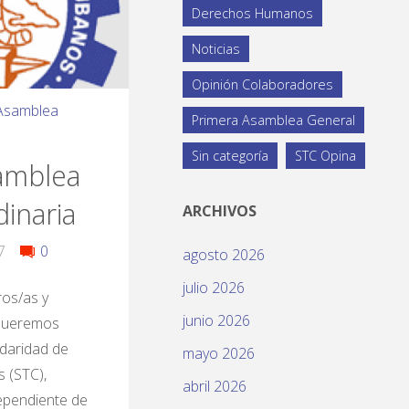
Derechos Humanos
Noticias
Opinión Colaboradores
Asamblea
Primera Asamblea General
Sin categoría
STC Opina
amblea
inaria
ARCHIVOS
7
0
agosto 2026
julio 2026
os/as y
junio 2026
 Queremos
idaridad de
mayo 2026
 (STC),
abril 2026
dependiente de