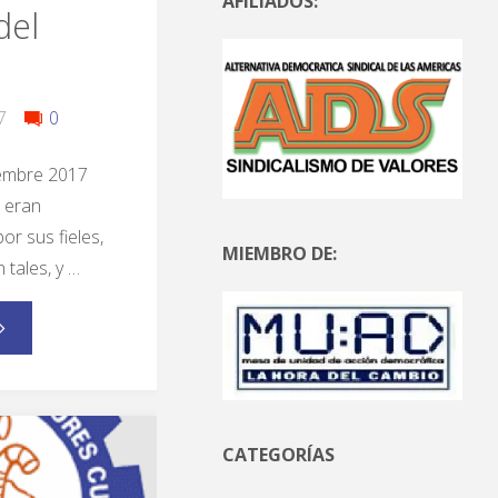
AFILIADOS:
del
7
0
embre 2017
 eran
or sus fieles,
MIEMBRO DE:
 tales, y …
CATEGORÍAS