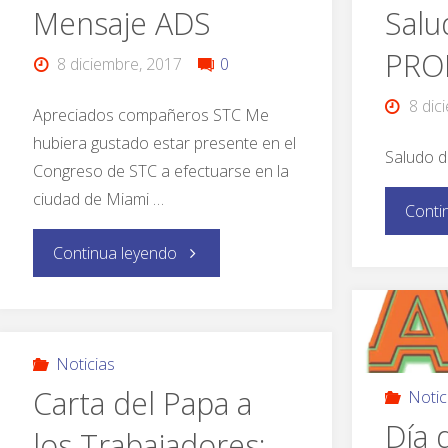
Mensaje ADS
Salu
PRO
8 diciembre, 2017
0
8 dic
Apreciados compañeros STC Me
hubiera gustado estar presente en el
Saludo 
Congreso de STC a efectuarse en la
ciudad de Miami …
Conti
Continua leyendo
Noticias
Carta del Papa a
Notic
Día 
los Trabajadores: