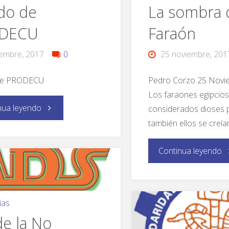
do de
La sombra 
DECU
Faraón
iembre, 2017
0
25 noviembre, 201
de PRODECU
Pedro Corzo 25 Novi
Los faraones egipcios
nua leyendo
considerados dioses p
también ellos se creían
Continua leyendo
ias
de la No