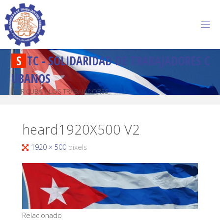
S
T
C
-
S
O
L
I
D
A
R
I
D
A
D
D
E
T
R
A
B
A
J
A
D
O
R
E
S
C
U
B
A
N
O
S
POR CUBA Y LOS TRABAJADORES
heard1920X500 V2
1920 × 500
pixels
Relacionado