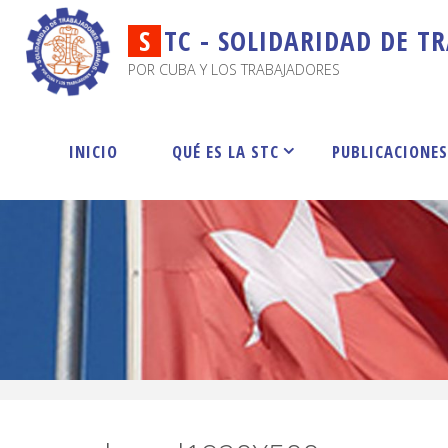
S
T
C
-
S
O
L
I
D
A
R
I
D
A
D
D
E
T
R
POR CUBA Y LOS TRABAJADORES
INICIO
QUÉ ES LA STC
PUBLICACIONE