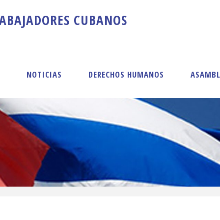
A
B
A
J
A
D
O
R
E
S
C
U
B
A
N
O
S
S
NOTICIAS
DERECHOS HUMANOS
ASAMBL