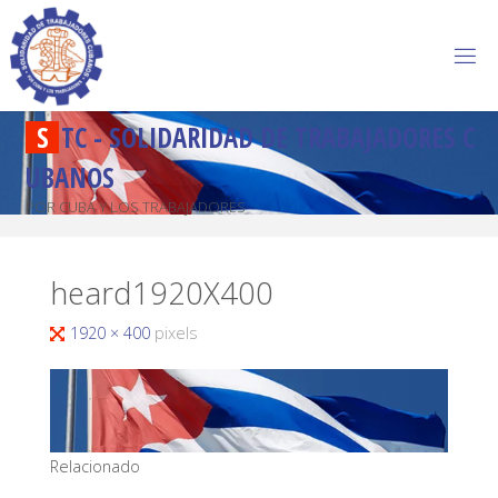
S
T
C
-
S
O
L
I
D
A
R
I
D
A
D
D
E
T
R
A
B
A
J
A
D
O
R
E
S
C
U
B
A
N
O
S
POR CUBA Y LOS TRABAJADORES
heard1920X400
1920 × 400
pixels
Relacionado