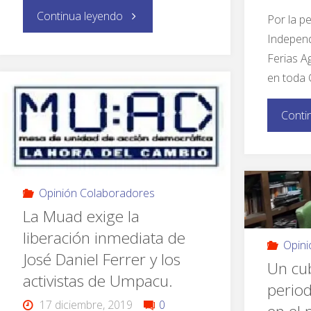
Continua leyendo
Por la p
Independ
Ferias A
en toda 
Conti
Opinión Colaboradores
La Muad exige la
liberación inmediata de
Opini
José Daniel Ferrer y los
Un cu
activistas de Umpacu.
period
17 diciembre, 2019
0