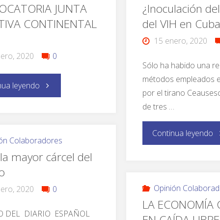
OCATORIA JUNTA
¿Inoculación de
TIVA CONTINENTAL
del VIH en Cub
15 enero, 2020
ero, 2020
0
Sólo ha habido una re
métodos empleados 
nua leyendo
por el tirano Ceauses
de tres …
Continua leyendo
ón Colaboradores
la mayor cárcel del
o
Opinión Colaborad
ero, 2020
0
LA ECONOMÍA
 DEL DIARIO ESPAÑOL
EN CAÍDA LIBRE