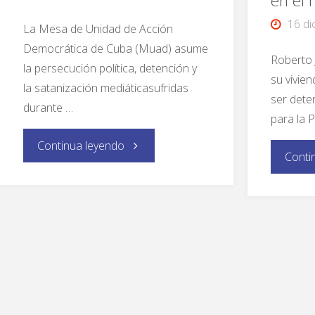
en el
16 di
La Mesa de Unidad de Acción
Democrática de Cuba (Muad) asume
Roberto
la persecución política, detención y
su vivie
la satanización mediáticasufridas
ser dete
durante …
para la 
Continua leyendo
Conti