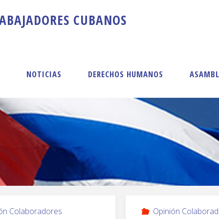
A
B
A
J
A
D
O
R
E
S
C
U
B
A
N
O
S
S
NOTICIAS
DERECHOS HUMANOS
ASAMBL
ón Colaboradores
Opinión Colaborad