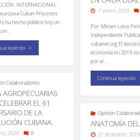
CCIÓN INTERNACIONAL.
7 enero, 2020
europea Cuban Prisoners
s ha hecho público hoy un
Por: Miriam Leiva Peri
con …
Independiente Public
cubanet.org El decrec
nua leyendo
economía en 2019 no
por el …
Continua leyendo
ón Colaboradores
S AGROPECUARIAS
CELEBRAR EL 61
RSARIO DE LA
Opinión Colaborad
LUCIÓN CUBANA.
ANATOMÍA DEL
ro, 2020
0
21 diciembre, 2019