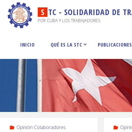
S
T
C
-
S
O
L
I
D
A
R
I
D
A
D
D
E
T
R
POR CUBA Y LOS TRABAJADORES
INICIO
QUÉ ES LA STC
PUBLICACIONE
Opinión Colaboradores
Opini