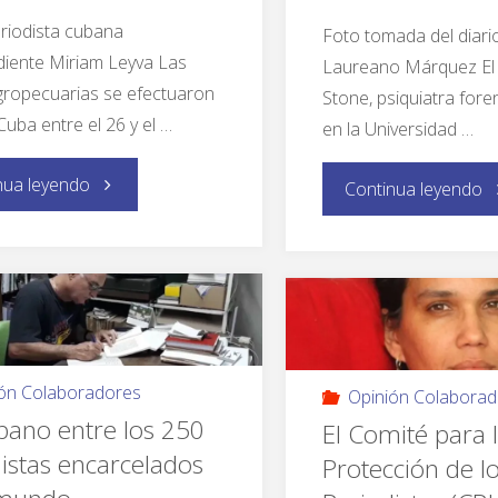
eriodista cubana
Foto tomada del diari
iente Miriam Leyva Las
Laureano Márquez El 
gropecuarias se efectuaron
Stone, psiquiatra fore
Cuba entre el 26 y el …
en la Universidad …
nua leyendo
Continua leyendo
ón Colaboradores
Opinión Colaborad
bano entre los 250
El Comité para 
istas encarcelados
Protección de l