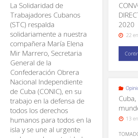
La Solidaridad de
CONV
Trabajadores Cubanos
DIREC
(STC) respalda
2020
solidariamente a nuestra
22 en
compañera María Elena
Mir Marrero, Secretaria
Conti
General de la
Confederación Obrera
Nacional Independiente
Opini
de Cuba (CONIC), en su
Cuba, 
trabajo en la defensa de
mund
todos los derechos
13 en
humanos para todos en la
isla y se une al urgente
TOMADO