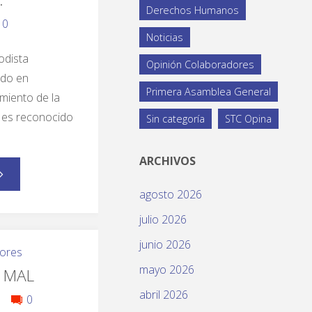
Derechos Humanos
0
Noticias
odista
Opinión Colaboradores
ado en
Primera Asamblea General
imiento de la
 es reconocido
Sin categoría
STC Opina
ARCHIVOS
agosto 2026
julio 2026
junio 2026
ores
mayo 2026
 MAL
abril 2026
0