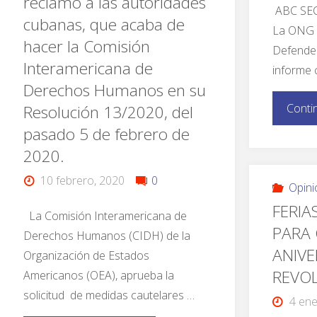
reclamo a las autoridades
ABC SE
cubanas, que acaba de
La ONG 
hacer la Comisión
Defender
Interamericana de
informe 
Derechos Humanos en su
Conti
Resolución 13/2020, del
pasado 5 de febrero de
2020.
10 febrero, 2020
0
Opini
FERIA
La Comisión Interamericana de
PARA 
Derechos Humanos (CIDH) de la
ANIVE
Organización de Estados
REVO
Americanos (OEA), aprueba la
solicitud de medidas cautelares …
4 ene