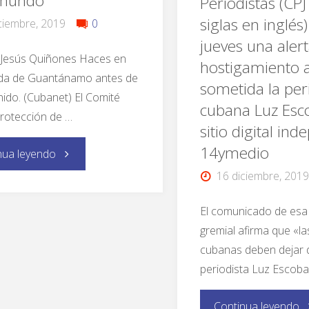
 mundo
Periodistas (CPJ
siglas en inglés
ciembre, 2019
0
jueves una alert
 Jesús Quiñones Haces en
hostigamiento 
nda de Guantánamo antes de
sometida la per
nido. (Cubanet) El Comité
cubana Luz Esco
Protección de …
sitio digital in
14ymedio
nua leyendo
16 diciembre, 2019
El comunicado de esa
gremial afirma que «l
cubanas deben dejar d
periodista Luz Escoba
Continua leyendo