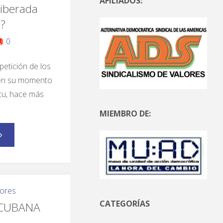
AFILIADOS:
liberada
a?
0
petición de los
en su momento
cu, hace más
MIEMBRO DE:
ores
CATEGORÍAS
 CUBANA
.