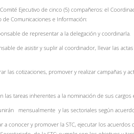
 Comité Ejecutivo de cinco (5) compañeros: el Coordinado
io de Comunicaciones e Información:
onsable de representar a la delegación y coordinarla.
sable de asistir y suplir al coordinador, llevar las acta
ar las cotizaciones, promover y realizar campañas y acti
án las tareas inherentes a la nominación de sus cargos 
unirán mensualmente y las sectoriales según acuerdo
r a conocer y promover la STC, ejecutar los acuerdos 
Secretariado de la STC; cumplir con los objetivos y ta