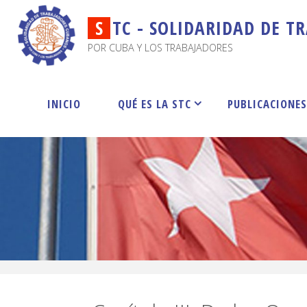
S
T
C
-
S
O
L
I
D
A
R
I
D
A
D
D
E
T
R
POR CUBA Y LOS TRABAJADORES
INICIO
QUÉ ES LA STC
PUBLICACIONE