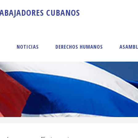
A
B
A
J
A
D
O
R
E
S
C
U
B
A
N
O
S
S
NOTICIAS
DERECHOS HUMANOS
ASAMBL