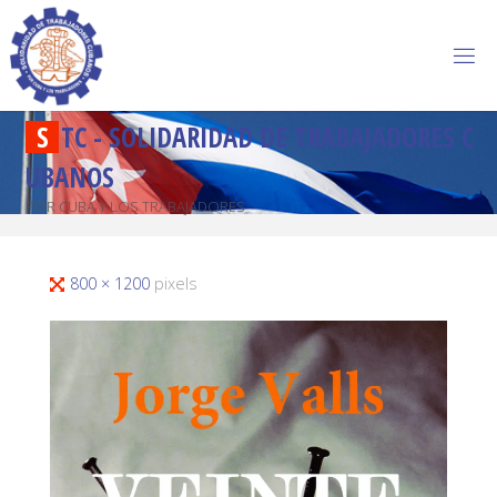
S
T
C
-
S
O
L
I
D
A
R
I
D
A
D
D
E
T
R
A
B
A
J
A
D
O
R
E
S
C
U
B
A
N
O
S
POR CUBA Y LOS TRABAJADORES
800 × 1200
pixels