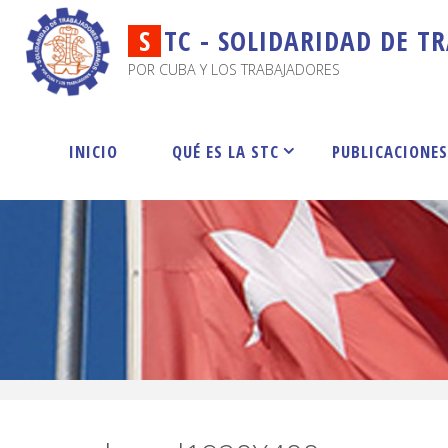
S
T
C
-
S
O
L
I
D
A
R
I
D
A
D
D
E
T
R
POR CUBA Y LOS TRABAJADORES
INICIO
QUÉ ES LA STC
PUBLICACIONE