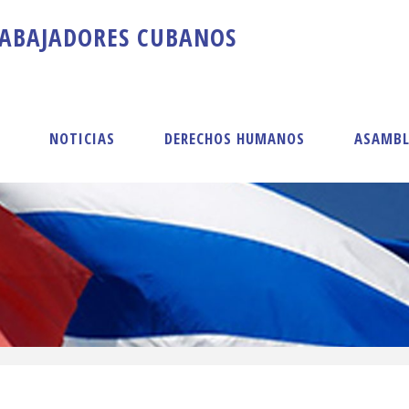
A
B
A
J
A
D
O
R
E
S
C
U
B
A
N
O
S
S
NOTICIAS
DERECHOS HUMANOS
ASAMBL