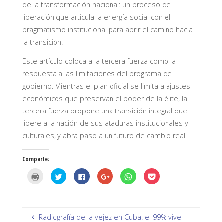
de la transformación nacional: un proceso de
liberación que articula la energía social con el
pragmatismo institucional para abrir el camino hacia
la transición.
Este artículo coloca a la tercera fuerza como la
respuesta a las limitaciones del programa de
gobierno. Mientras el plan oficial se limita a ajustes
económicos que preservan el poder de la élite, la
tercera fuerza propone una transición integral que
libere a la nación de sus ataduras institucionales y
culturales, y abra paso a un futuro de cambio real.
Comparte:
H
H
H
H
H
H
a
a
a
a
a
a
z
z
z
z
z
z
c
c
c
c
c
c
l
l
l
l
l
l
i
i
i
i
i
i
c
c
c
c
c
c
p
p
p
p
p
p
Radiografía de la vejez en Cuba: el 99% vive