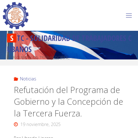
S
T
C
-
S
O
L
I
D
A
R
I
D
A
D
D
E
T
R
A
B
A
J
A
D
O
R
E
S
C
U
B
A
N
O
S
POR CUBA Y LOS TRABAJADORES
Noticias
Refutación del Programa de
Gobierno y la Concepción de
la Tercera Fuerza.
19 noviembre, 2025