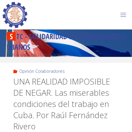
S
T
C
-
S
O
L
I
D
A
R
I
D
A
D
D
E
T
R
A
B
A
J
A
D
O
R
E
S
C
U
B
A
N
O
S
POR CUBA Y LOS TRABAJADORES
Opinión Colaboradores
UNA REALIDAD IMPOSIBLE
DE NEGAR. Las miserables
condiciones del trabajo en
Cuba. Por Raúl Fernández
Rivero