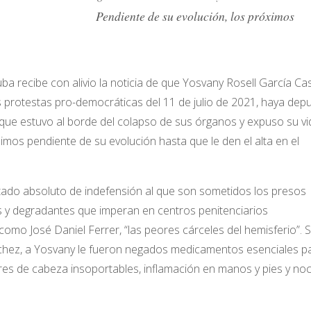
su evolución, los próximos
a recibe con alivio la noticia de que Yosvany Rosell García Ca
as protestas pro-democráticas del 11 de julio de 2021, haya dep
que estuvo al borde del colapso de sus órganos y expuso su vi
imos pendiente de su evolución hasta que le den el alta en el
tado absoluto de indefensión al que son sometidos los presos
os y degradantes que imperan en centros penitenciarios
como José Daniel Ferrer, “las peores cárceles del hemisferio”. 
nchez, a Yosvany le fueron negados medicamentos esenciales p
ores de cabeza insoportables, inflamación en manos y pies y no