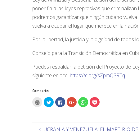
poner fin a las leyes represivas que criminalizan l
podremos garantizar que ningún cubano vuelva j
vuelva a ocupar el lugar que merece en la nación
Por la libertad, la justicia y la dignidad de todos 
Consejo para la Transición Democrática en Cuba
Puedes respaldar la petición del Proyecto de Ley
siguiente enlace:
https://c.org/sZpmQSRTq
Comparte:
H
H
H
H
H
H
a
a
a
a
a
a
z
z
z
z
z
z
c
c
c
c
c
c
l
l
l
l
l
l
i
i
i
i
i
i
c
c
c
c
c
c
p
p
p
p
p
p
UCRANIA Y VENEZUELA: EL MARTIRIO DE
a
a
a
a
a
a
r
r
r
r
r
r
a
a
a
a
a
a