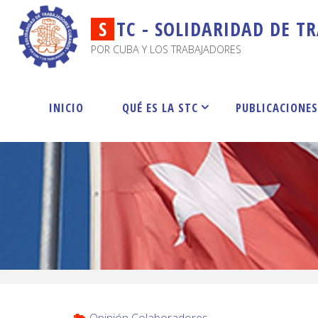
S
T
C
-
S
O
L
I
D
A
R
I
D
A
D
D
E
T
R
POR CUBA Y LOS TRABAJADORES
INICIO
QUÉ ES LA STC
PUBLICACIONE