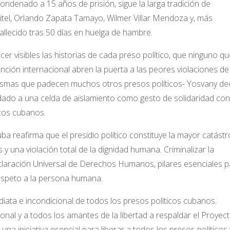
ondenado a 15 años de prisión, sigue la larga tradición de
itel, Orlando Zapata Tamayo, Wilmer Villar Mendoza y, más
llecido tras 50 días en huelga de hambre.
r visibles las historias de cada preso político, que ninguno q
mención internacional abren la puerta a las peores violaciones de
mismas que padecen muchos otros presos políticos- Yosvany de
ladado a una celda de aislamiento como gesto de solidaridad con
icos cubanos.
a reafirma que el presidio político constituye la mayor catástr
y una violación total de la dignidad humana. Criminalizar la
 Declaración Universal de Derechos Humanos, pilares esenciales 
 respeto a la persona humana.
iata e incondicional de todos los presos políticos cubanos.
al y a todos los amantes de la libertad a respaldar el Proyec
na iniciativa esencial para liberar a todos los presos políticos 