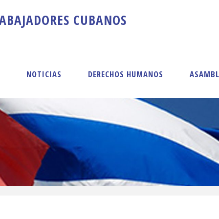
A
B
A
J
A
D
O
R
E
S
C
U
B
A
N
O
S
S
NOTICIAS
DERECHOS HUMANOS
ASAMBL