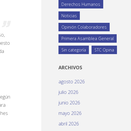
Derechos Humanos
Noticias
Opinión Colaboradores
so,
Primera Asamblea General
uesto
Sin categoría
STC Opina
da
ARCHIVOS
agosto 2026
julio 2026
Según
junio 2026
ara
ches
mayo 2026
abril 2026