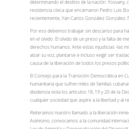
determinando el destino de la nación. Yosvany, c
resistencia cívica que encarnaron Pedro Luis Bo
recientemente, Yan Carlos González González, fa
Por eso debemos trabajar sin descanso para hace
en el olvido. El olvido de un preso y la falta de 
derechos humanos. Ante estas injusticias -las 
alzar su voz, plantarse e incluso exigir ser tras
causa de la liberación de todos los presos polít
El Consejo para la Transición Democrática en Cub
humanitaria que sufren miles de familias cubanas 
disidencia viola los artículos 18, 19 y 20 de la
cualquier sociedad que aspire a la libertad y al
Reiteramos nuestro llamado a la liberación inmed
Asimismo, convocamos a la comunidad internacion
Ley de Amnistía y Despenalización del Disenso*, u