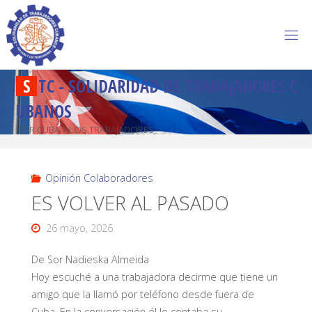
S
T
C
-
S
O
L
I
D
A
R
I
D
A
D
D
E
T
R
A
B
A
J
A
D
O
R
E
S
C
U
B
A
N
O
S
POR CUBA Y LOS TRABAJADORES
Opinión Colaboradores
ES VOLVER AL PASADO
26 mayo, 2026
De Sor Nadieska Almeida
Hoy escuché a una trabajadora decirme que tiene un
amigo que la llamó por teléfono desde fuera de
Cuba. En la conversación él le contaba su