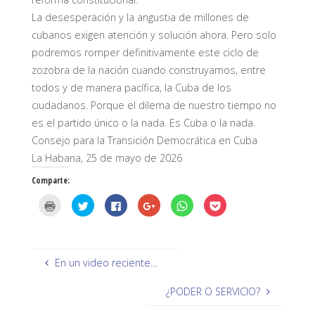
La desesperación y la angustia de millones de
cubanos exigen atención y solución ahora. Pero solo
podremos romper definitivamente este ciclo de
zozobra de la nación cuando construyamos, entre
todos y de manera pacífica, la Cuba de los
ciudadanos. Porque el dilema de nuestro tiempo no
es el partido único o la nada. Es Cuba o la nada.
Consejo para la Transición Democrática en Cuba
La Habana, 25 de mayo de 2026
Comparte:
H
H
H
H
H
H
a
a
a
a
a
a
z
z
z
z
z
z
c
c
c
c
c
c
l
l
l
l
l
l
i
i
i
i
i
i
c
c
c
c
c
c
p
p
p
p
p
p
En un video reciente…
a
a
a
a
a
a
r
r
r
r
r
r
a
a
a
a
a
a
¿PODER O SERVICIO?
i
c
c
c
c
c
m
o
o
o
o
o
p
m
m
m
m
m