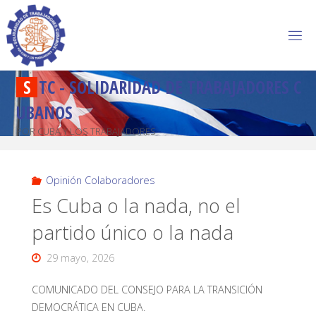
S
T
C
-
S
O
L
I
D
A
R
I
D
A
D
D
E
T
R
A
B
A
J
A
D
O
R
E
S
C
U
B
A
N
O
S
POR CUBA Y LOS TRABAJADORES
Opinión Colaboradores
Es Cuba o la nada, no el
partido único o la nada
29 mayo, 2026
COMUNICADO DEL CONSEJO PARA LA TRANSICIÓN
DEMOCRÁTICA EN CUBA.